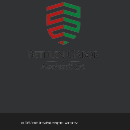
© 2026 Vörös Oroszlán Lovagrend.
Wordpress