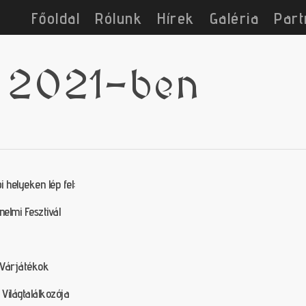
Főoldal
Rólunk
Hírek
Galéria
Part
k 2021-ben
helyeken lép fel:
nelmi Fesztivál
i Várjátékok
Világtalálkozója