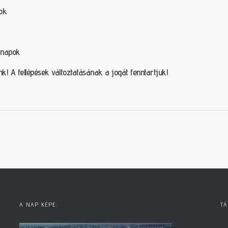
kok
i napok
k! A fellépések változtatásának a jogát fenntartjuk!
A NAP KÉPE:
TÁ