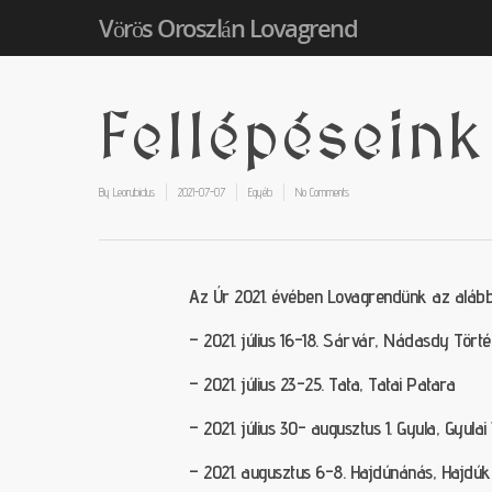
Vörös Oroszlán Lovagrend
Fellépésein
By
Leorubidus
2021-07-07
Egyéb
No Comments
Az Úr 2021. évében Lovagrendünk az alábbi 
– 2021. július 16-18. Sárvár, Nádasdy Törté
– 2021. július 23-25. Tata, Tatai Patara
– 2021. július 30- augusztus 1. Gyula, Gyula
– 2021. augusztus 6-8. Hajdúnánás, Hajdúk 