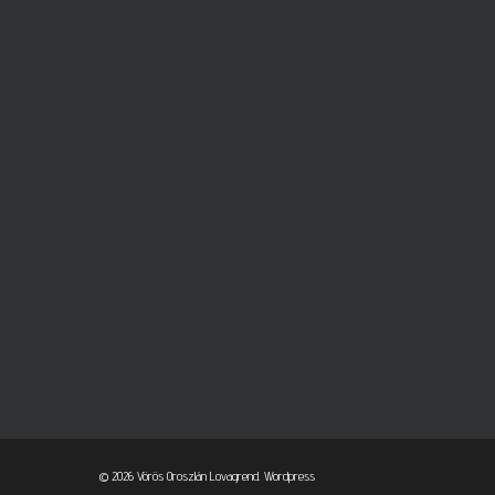
© 2026 Vörös Oroszlán Lovagrend.
Wordpress